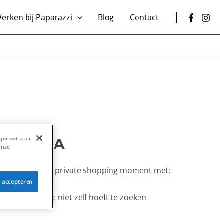
erken bij Paparazzi
Blog
Contact
pparaat voor
LORIANA
onze
geniet van een private shopping moment met:
s accepteren
 maat, zodat je niet zelf hoeft te zoeken