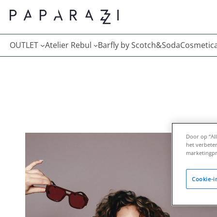
Afspraak met Loriana
OUTLET
Atelier Rebul
Barfly by Scotch&Soda
Cosmetic
Door op “Al
het verbete
marketingpr
Cookie-i