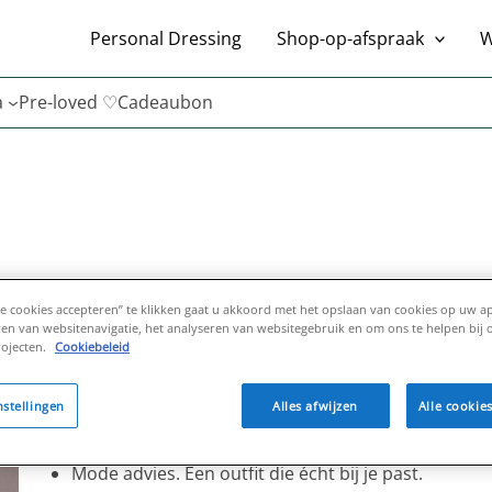
Personal Dressing
Shop-op-afspraak
W
a
Pre-loved ♡
Cadeaubon
le cookies accepteren” te klikken gaat u akkoord met het opslaan van cookies op uw a
SHOP-OP-AFSPRAAK MET 
ren van websitenavigatie, het analyseren van websitegebruik en om ons te helpen bij 
ojecten.
Cookiebeleid
Boek nu jouw shop-op-afspraak moment met Loriana en 
nstellingen
Alles afwijzen
Alle cookie
Efficiëntie. Een zorgvuldig uitgekozen kledingrek op
Mode advies. Een outfit die écht bij je past.