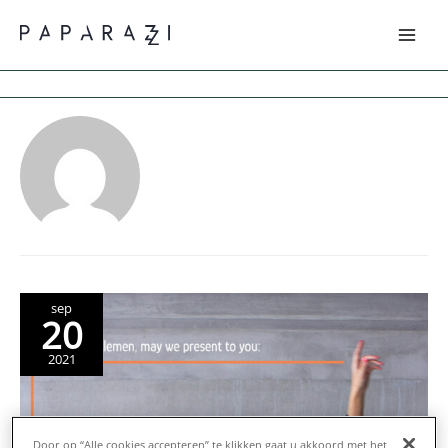
Mai
Loriana Ventura
Men
sep
20
2021
Door op “Alle cookies accepteren” te klikken gaat u akkoord met het