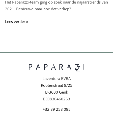
Het Paparazzi-team ging op zoek naar dé najaarstrends van
2021. Benieuwd naar hoe dat verliep? …
NEW
Lees verder »
COLLECTION
HUNT
–
THE
70’S
ARE
BACK!
Laventura BVBA
Rootenstraat 8/25
B-3600 Genk
BE0830460253
+32 89 258 085