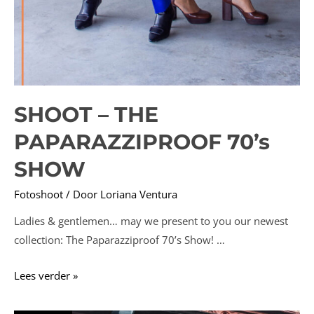
SHOOT – THE
PAPARAZZIPROOF 70’s
SHOW
Fotoshoot
/ Door
Loriana Ventura
Ladies & gentlemen… may we present to you our newest
collection: The Paparazziproof 70’s Show! …
SHOOT
Lees verder »
–
THE