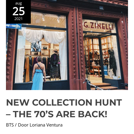
aug
25
PAPARAZZIPROOF
70’s
2021
SHOW
NEW COLLECTION HUNT
– THE 70’S ARE BACK!
BTS
/ Door
Loriana Ventura